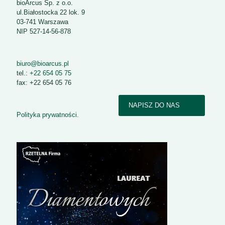
bioArcus Sp. z o.o.
ul.Białostocka 22 lok. 9
03-741 Warszawa
NIP 527-14-56-878
biuro@bioarcus.pl
tel.:
+22 654 05 75
fax: +22 654 05 76
NAPISZ DO NAS
Polityka prywatności.