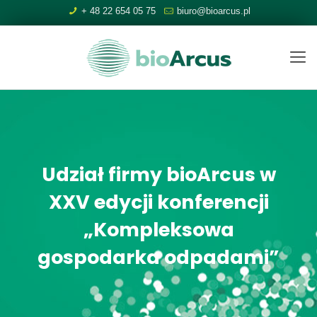
+ 48 22 654 05 75
biuro@bioarcus.pl
Udział firmy bioArcus w
XXV edycji konferencji
„Kompleksowa
gospodarka odpadami”