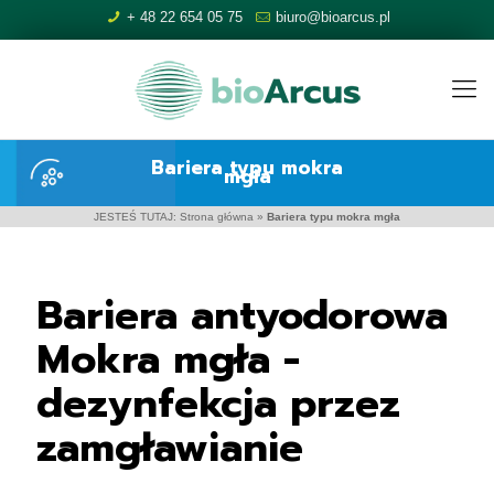
+ 48 22 654 05 75
biuro@bioarcus.pl
Bariera typu mokra
mgła
JESTEŚ TUTAJ:
Strona główna
»
Bariera typu mokra mgła
Bariera antyodorowa
Mokra mgła -
dezynfekcja przez
zamgławianie