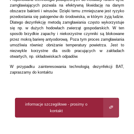
zamgławiających pozwala na efektywną likwidację na danym
obszarze bakterii i wirusów. Dzięki temu zmniejszane jest ryzyko
przedostania się patogenów do środowiska, w którym żyją ludzie.
Dlatego dezynfekcję metodą zamgławiania często wykorzystuje
się np. w dużych hodowlach zwierząt gospodarskich. W ten
sposób brzydkie zapachy i niekorzystne czynniki są blokowane
przez mokrą barierę antyodorową. Poza tym proces zamgławiania
umożliwia również obniżanie temperatury powietrza. Jest to
niezwykle korzystne dla osób pracujących w zakładach
otwartych, np. składowiskach odpadów.
W przypadku zainteresowania technologią dezynfekcji BAT,
zapraszamy do kontaktu
informacje szczegółowe - prosimy o
kontakt