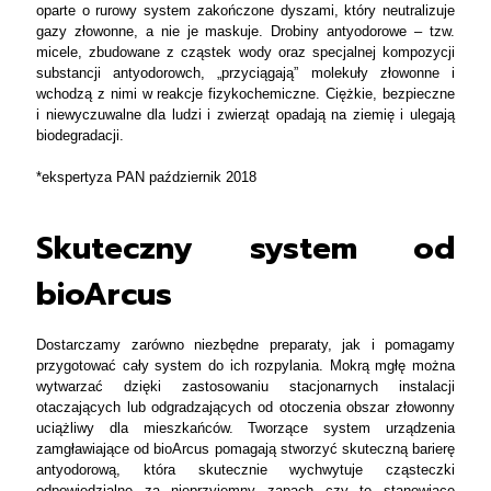
oparte o rurowy system zakończone dyszami, który neutralizuje
gazy złowonne, a nie je maskuje. Drobiny antyodorowe – tzw.
micele, zbudowane z cząstek wody oraz specjalnej kompozycji
substancji antyodorowch, „przyciągają” molekuły złowonne i
wchodzą z nimi w reakcje fizykochemiczne. Ciężkie, bezpieczne
i niewyczuwalne dla ludzi i zwierząt opadają na ziemię i ulegają
biodegradacji.
*ekspertyza PAN październik 2018
Skuteczny system od
bioArcus
Dostarczamy zarówno niezbędne preparaty, jak i pomagamy
przygotować cały system do ich rozpylania. Mokrą mgłę można
wytwarzać dzięki zastosowaniu stacjonarnych instalacji
otaczających lub odgradzających od otoczenia obszar złowonny
uciążliwy dla mieszkańców. Tworzące system urządzenia
zamgławiające od bioArcus pomagają stworzyć skuteczną barierę
antyodorową, która skutecznie wychwytuje cząsteczki
odpowiedzialne za nieprzyjemny zapach czy te stanowiące