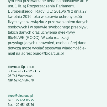
tym celu przetwarzane będą na podstawie art. 6
ust. 1 lit. a) Rozporządzenia Parlamentu
Europejskiego i Rady (UE) 2016/679 z dnia 27
kwietnia 2016 roku w sprawie ochrony osób
fizycznych w związku z przetwarzaniem danych
osobowych i w sprawie swobodnego przepływu
takich danych oraz uchylenia dyrektywy
95/46/WE (RODO). W celu realizacji
przysługujących uprawnień, osoba której dane
dotyczą może wysłać stosowną wiadomość e-
mail na adres: biuro@bioarcus.pl
bioArcus Sp. z o.o.
ul.Białostocka 22 lok. 9
03-741 Warszawa
NIP 527-14-56-878
biuro@bioarcus.pl
tel.:
+22 654 05 75
fax: +22 654 05 76