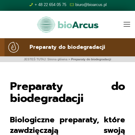
+ 48 22 654 05 75
biuro@bioarcus.pl
Preparaty do biodegradacji
JESTEŚ TUTAJ:
Strona główna
»
Preparaty do biodegradacji
Preparaty do
biodegradacji
Biologiczne preparaty, które
zawdzięczają swoją