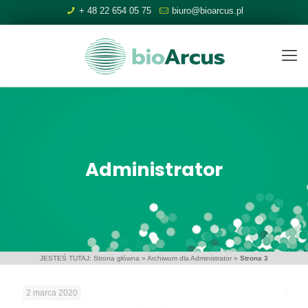
+ 48 22 654 05 75
biuro@bioarcus.pl
Administrator
JESTEŚ TUTAJ:
Strona główna
»
Archiwum dla Administrator
»
Strona 3
2 marca 2020