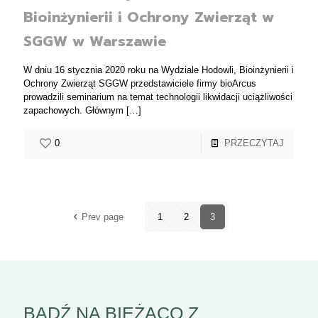
Bioinżynierii i Ochrony Zwierząt w
SGGW w Warszawie
W dniu 16 stycznia 2020 roku na Wydziale Hodowli, Bioinżynierii i
Ochrony Zwierząt SGGW przedstawiciele firmy bioArcus
prowadzili seminarium na temat technologii likwidacji uciążliwości
zapachowych. Głównym
[…]
0
PRZECZYTAJ
Prev page
1
2
3
BĄDŹ NA BIEŻĄCO Z